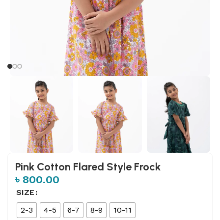
Pink Cotton Flared Style Frock
৳
800.00
SIZE
2-3
4-5
6-7
8-9
10-11