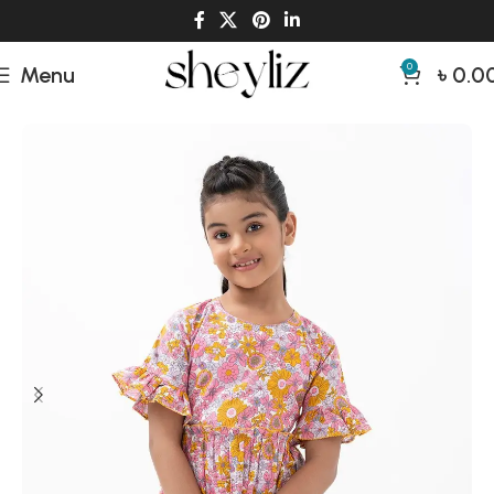
0
Menu
৳
0.0
Home
Kids
Kids Cloths